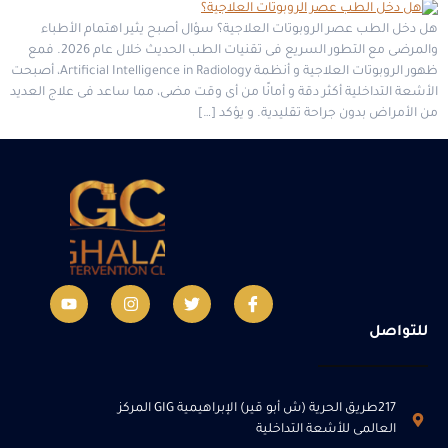
هل دخل الطب عصر الروبوتات العلاجية؟ سؤال أصبح يثير اهتمام الأطباء
والمرضى مع التطور السريع فى تقنيات الطب الحديث خلال عام 2026. فمع
ظهور الروبوتات العلاجية و أنظمة Artificial Intelligence in Radiology، أصبحت
الأشعة التداخلية أكثر دقة و أمانًا من أى وقت مضى، مما ساعد فى علاج العديد
من الأمراض بدون جراحة تقليدية. و يؤكد […]
للتواصل
217طريق الحرية (ش أبو قير) الإبراهيمية GIG المركز
العالمى للأشعة التداخلية