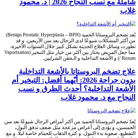
شاملة مع نسب النجاح 2026 | د. محمود
غلاب
يُعد تضخم البروستاتا الحميد (Benign Prostatic Hyperplasia – BPH)
من أكثر المشكلات شيوعًا لدى الرجال بعد سن الأربعين، و قد
تطورت وسائل العلاج الحديثة بشكل كبير خلال السنوات الأخيرة،
مما جعل المريض يحتار بين أكثر من خيار مثل التبخير (Vaporization
/ Rezum) و الأشعة التداخلية و الـحقن الشرايين.
علاج تضخم البروستاتا بالأشعة التداخلية
بدون جراحة 2026: أيّهما أفضل: التبخير أم
الأشعة التداخلية؟ أحدث الطرق و نسب
النجاح مع د. محمود غلاب
يُعدّ تضخم البروستاتا الحميد من أكثر أمراض الرجال شيوعًا بعد سن
الخمسين، و يؤدى إلى أعراض مزعجة مثل ضعف تدفق البول،
التقطيع، صعوبة بدء التبول، و كثرة الذهاب للحمام خاصة ليلًا. و مع