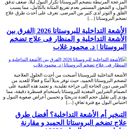
المزعجة المرتبطة بتضخم البروستاتا تكرار التبول ليلًا، ضعف تدفق
البول، و الشعور المستمر بعدم تفريغ المثانة بالكامل، مما يسبب
القلق و التوتر لدى كثير من المرضى. تعرف على أحدث طرق علاج
تضخم البروستاتا […]
الأشعة التداخلية للبروستاتا 2026 |الفرق بين
الأشعة التداخلية و المنظار فى علاج تضخم
البروستاتا | د. محمود غلاب
الأشعة التداخلية للبروستاتا أصبحت من أحدث الحلول العلاجية
لتضخم البروستاتا الحميد، حيث توفر بديلاً آمنًا و فعالًا للعديد من
المرضى دون الحاجة إلى جراحة تقليدية. و تعتمد هذه التقنية على
انصمام الشرايين المغذية للبروستاتا باستخدام قسطرة دقيقة، مما
يؤدى إلى تقليل حجم الغدة تدريجيًا و تحسين أعراض صعوبة التبول و
احتباس البول مع فترة تعافٍ […]
التبخير أم الأشعة التداخلية؟ أفضل طرق
علاج تضخم البروستاتا الحميد و مقارنة