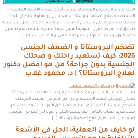
الإيكو ليزر لعلاج تضخم البروستاتا يُعد من أحدث تقنيات الأشعة التداخلية
المستخدمة لعلاج تضخم البروستاتا الحميد بدون جراحة أو استئصال للغدة.
تعتمد هذه التقنية على استخدام ألياف ليزر دقيقة يتم توجيهها داخل البروستاتا
تحت إرشاد الموجات فوق الصوتية لتقليل حجم الأنسجة المتضخمة و تحسين
تدفق البول. و يتميز الإيكو ليزر بسرعة التعافى، و انخفاض نسبة […]
تضخم البروستاتا و الضعف الجنسى
2026: كيف تستعيد راحتك و صحتك
الجنسية بدون جراحة؟ من هو أفضل دكتور
لعلاج البروستاتا؟ | د. محمود غلاب
يعانى الكثير من الرجال من مشكلة تضخم البروستاتا الحميد، و التى قد تؤثر
بشكل كبير على الصحة الجنسية. و من أكثر الأعراض المزعجة المرتبطة
بتضخم البروستاتا تكرار التبول ليلًا، ضعف تدفق البول، و الشعور المستمر
بعدم تفريغ المثانة بالكامل، مما يسبب القلق و التوتر لدى كثير من المرضى.
تعرف على أحدث طرق علاج تضخم البروستاتا […]
لو خايف من العملية، الحل فى الأشعة