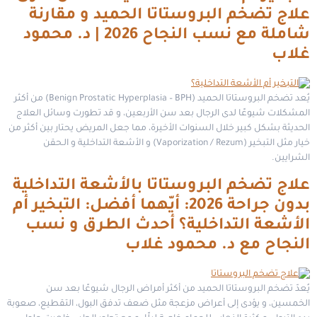
علاج تضخم البروستاتا الحميد و مقارنة
شاملة مع نسب النجاح 2026 | د. محمود
غلاب
يُعد تضخم البروستاتا الحميد (Benign Prostatic Hyperplasia – BPH) من أكثر
المشكلات شيوعًا لدى الرجال بعد سن الأربعين، و قد تطورت وسائل العلاج
الحديثة بشكل كبير خلال السنوات الأخيرة، مما جعل المريض يحتار بين أكثر من
خيار مثل التبخير (Vaporization / Rezum) و الأشعة التداخلية و الـحقن
الشرايين.
علاج تضخم البروستاتا بالأشعة التداخلية
بدون جراحة 2026: أيّهما أفضل: التبخير أم
الأشعة التداخلية؟ أحدث الطرق و نسب
النجاح مع د. محمود غلاب
يُعدّ تضخم البروستاتا الحميد من أكثر أمراض الرجال شيوعًا بعد سن
الخمسين، و يؤدى إلى أعراض مزعجة مثل ضعف تدفق البول، التقطيع، صعوبة