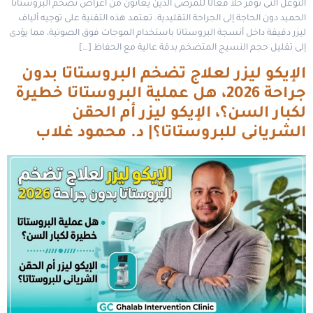
التوغل التى توفر حلاً فعالًا للمرضى الذين يعانون من أعراض تضخم البروستاتا
الحميد دون الحاجة إلى الجراحة التقليدية. تعتمد هذه التقنية على توجيه ألياف
ليزر دقيقة داخل أنسجة البروستاتا باستخدام الموجات فوق الصوتية، مما يؤدى
إلى تقليل حجم النسيج المتضخم بدقة عالية مع الحفاظ […]
الإيكو ليزر لعلاج تضخم البروستاتا بدون
جراحة 2026، هل عملية البروستاتا خطيرة
لكبار السن؟، الإيكو ليزر أم الحقن
الشريانى للبروستاتا؟| د. محمود غلاب