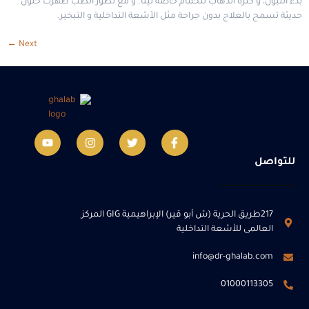
بدء التبول، و كثرة الذهاب للحمام خاصة ليلًا. و مع تطور الطب ظهرت حلول
حديثة تسمح بالعلاج بدون جراحة مثل الأشعة التداخلية و التبخير.
←
Next
للتواصل
217طريق الحرية (ش أبو قير) الإبراهيمية GIG المركز
العالمى للأشعة التداخلية
info@dr-ghalab.com
01000113305