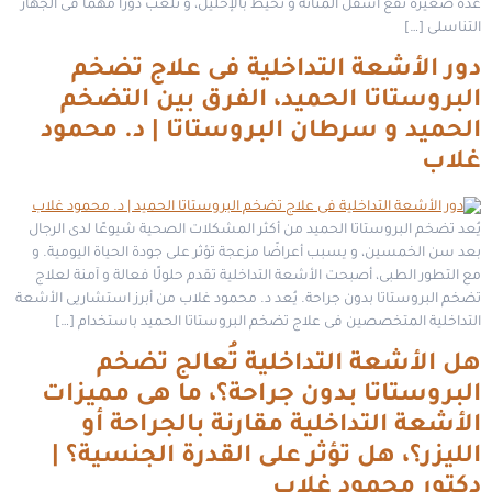
غدة صغيرة تقع أسفل المثانة و تحيط بالإحليل، و تلعب دورًا مهمًا فى الجهاز
التناسلى […]
دور الأشعة التداخلية فى علاج تضخم
البروستاتا الحميد، الفرق بين التضخم
الحميد و سرطان البروستاتا | د. محمود
غلاب
يُعد تضخم البروستاتا الحميد من أكثر المشكلات الصحية شيوعًا لدى الرجال
بعد سن الخمسين، و يسبب أعراضًا مزعجة تؤثر على جودة الحياة اليومية. و
مع التطور الطبى، أصبحت الأشعة التداخلية تقدم حلولًا فعالة و آمنة لعلاج
تضخم البروستاتا بدون جراحة. يُعد د. محمود غلاب من أبرز استشاريى الأشعة
التداخلية المتخصصين فى علاج تضخم البروستاتا الحميد باستخدام […]
هل الأشعة التداخلية تُعالج تضخم
البروستاتا بدون جراحة؟، ما هى مميزات
الأشعة التداخلية مقارنة بالجراحة أو
الليزر؟، هل تؤثر على القدرة الجنسية؟ |
دكتور محمود غلاب