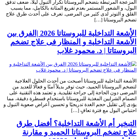
المزعجة المرتبطة بتضخم البروستاتا تكرار التبول ليلًا، ضعف تدفق
البول، و الشعور المستمر بعدم تفريغ المثانة بالكامل، مما يسبب
القلق و التوتر لدى كثير من المرضى. تعرف على أحدث طرق علاج
تضخم البروستاتا […]
الأشعة التداخلية للبروستاتا 2026 |الفرق بين
الأشعة التداخلية و المنظار فى علاج تضخم
البروستاتا | د. محمود غلاب
الأشعة التداخلية للبروستاتا أصبحت من أحدث الحلول العلاجية
لتضخم البروستاتا الحميد، حيث توفر بديلاً آمنًا و فعالًا للعديد من
المرضى دون الحاجة إلى جراحة تقليدية. و تعتمد هذه التقنية على
انصمام الشرايين المغذية للبروستاتا باستخدام قسطرة دقيقة، مما
يؤدى إلى تقليل حجم الغدة تدريجيًا و تحسين أعراض صعوبة التبول و
احتباس البول مع فترة تعافٍ […]
التبخير أم الأشعة التداخلية؟ أفضل طرق
علاج تضخم البروستاتا الحميد و مقارنة