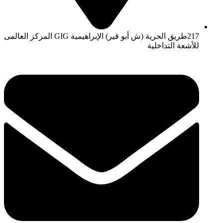
217طريق الحرية (ش أبو قير) الإبراهيمية GIG المركز العالمى
للأشعة التداخلية