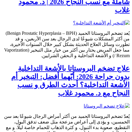
شاملة مع نسب النجاح 2026 | د. محمود
غلاب
يُعد تضخم البروستاتا الحميد (Benign Prostatic Hyperplasia – BPH)
من أكثر المشكلات شيوعًا لدى الرجال بعد سن الأربعين، و قد
تطورت وسائل العلاج الحديثة بشكل كبير خلال السنوات الأخيرة،
مما جعل المريض يحتار بين أكثر من خيار مثل التبخير (Vaporization
/ Rezum) و الأشعة التداخلية و الـحقن الشرايين.
علاج تضخم البروستاتا بالأشعة التداخلية
بدون جراحة 2026: أيّهما أفضل: التبخير أم
الأشعة التداخلية؟ أحدث الطرق و نسب
النجاح مع د. محمود غلاب
يُعدّ تضخم البروستاتا الحميد من أكثر أمراض الرجال شيوعًا بعد سن
الخمسين، و يؤدى إلى أعراض مزعجة مثل ضعف تدفق البول،
التقطيع، صعوبة بدء التبول، و كثرة الذهاب للحمام خاصة ليلًا. و مع