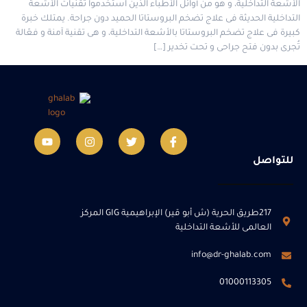
الأشعة التداخلية، و هو من أوائل الأطباء الذين استخدموا تقنيات الأشعة
التداخلية الحديثة فى علاج تضخم البروستاتا الحميد دون جراحة. يمتلك خبرة
كبيرة فى علاج تضخم البروستاتا بالأشعة التداخلية، و هى تقنية آمنة و فعّالة
تُجرى بدون فتح جراحى و تحت تخدير […]
للتواصل
217طريق الحرية (ش أبو قير) الإبراهيمية GIG المركز
العالمى للأشعة التداخلية
info@dr-ghalab.com
01000113305