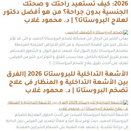
2026: كيف تستعيد راحتك و صحتك
الجنسية بدون جراحة؟ من هو أفضل دكتور
لعلاج البروستاتا؟ | د. محمود غلاب
يعانى الكثير من الرجال من مشكلة تضخم البروستاتا الحميد، و التى قد تؤثر
بشكل كبير على الصحة الجنسية. و من أكثر الأعراض المزعجة المرتبطة
بتضخم البروستاتا تكرار التبول ليلًا، ضعف تدفق البول، و الشعور المستمر
بعدم تفريغ المثانة بالكامل، مما يسبب القلق و التوتر لدى كثير من المرضى.
تعرف على أحدث طرق علاج تضخم البروستاتا […]
الأشعة التداخلية للبروستاتا 2026 |الفرق
بين الأشعة التداخلية و المنظار فى علاج
تضخم البروستاتا | د. محمود غلاب
الأشعة التداخلية للبروستاتا أصبحت من أحدث الحلول العلاجية لتضخم
البروستاتا الحميد، حيث توفر بديلاً آمنًا و فعالًا للعديد من المرضى دون الحاجة
إلى جراحة تقليدية. و تعتمد هذه التقنية على انصمام الشرايين المغذية