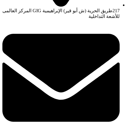
217طريق الحرية (ش أبو قير) الإبراهيمية GIG المركز العالمى
للأشعة التداخلية