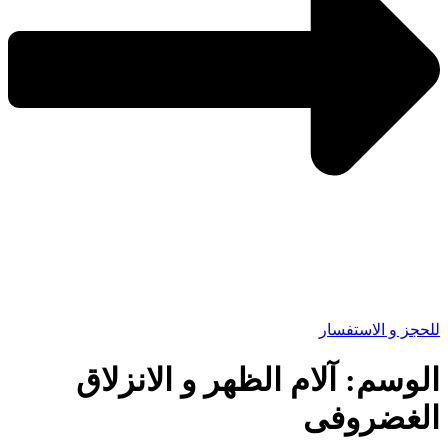
للحجز و الاستفسار
الوسم:
آلام الظهر و الانزلاق
الغضروفى