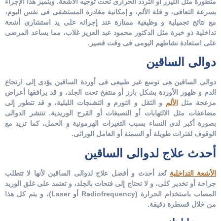
متطورة مثل الليزر أو التردد الحرارى تحت توجيه الأشعة. ويتميز هذا الإجراء
بسرعة التعافى، و قلة الألم، و إمكانية مغادرة المستشفى فى نفس اليوم،
مع نتائج تجميلية و وظيفية ممتازة عند إجرائه على يد استشارى أشعة
تداخلية ذو خبرة مثل الدكتور محمود عبد العزيز غلاب، مما يساعد المرضى
على استعادة نشاطهم اليومى فى وقت قصير.
دوالى الساقين
دوالى الساقين هى توسع غير طبيعى فى أوردة الساقين يؤدى إلى ارتجاع
الدم و ظهور الأوردة بشكل بارز أو منتفخ تحت الجلد، و قد يرافقها أعراض
مزعجة مثل
الألم
و الثقل و التورم و التشنجات الليلية، و قد تتطور إلى
مضاعفات مثل الالتهابات أو التصبغات أو القرح الوريدية.
تنتشر الدوالى
بصورة أكبر لدى النساء بسبب التغيرات الهرمونية و الحمل، كما تزيد مع
الوقوف لفترات طويلة أو السمنة أو العامل الوراثى.
أحدث علاج لدوالى الساقين
الأشعة التداخلية
تُعد أحدث و أفضل علاج لدوالى الساقين لأنها لا تتطلب
جراحة أو تخدير كلى، و لا تحتاج إلى فتحات بالجلد، و تعتمد على غلق الوريد
المصاب باستخدام الحرارة (Radiofrequency أو Laser)، و يتم كل هذا
من خلال قسطرة دقيقة.