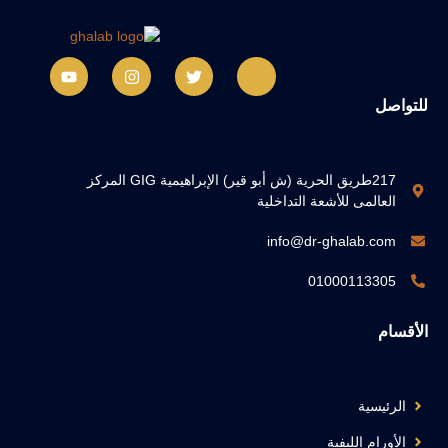
للتواصل
217طريق الحرية (ش أبو قير) الإبراهيمية GIG المركز
العالمى للأشعة التداخلية
info@dr-ghalab.com
01000113305
الأقسام
الرئيسية
الأورام الليفية