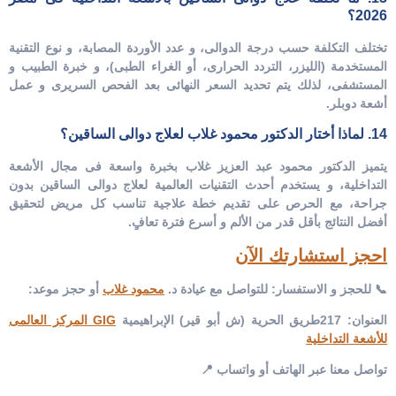
2026؟
تختلف التكلفة حسب درجة الدوالى، و عدد الأوردة المصابة، و نوع التقنية
المستخدمة (الليزر، التردد الحرارى، أو الغراء الطبى)، و خبرة الطبيب و
المستشفى، لذلك يتم تحديد السعر النهائى بعد الفحص السريرى و عمل
أشعة دوبلر.
14. لماذا أختار الدكتور محمود غلاب لعلاج دوالى الساقين؟
يتميز الدكتور محمود عبد العزيز غلاب بخبرة واسعة فى مجال الأشعة
التداخلية، و يستخدم أحدث التقنيات العالمية لعلاج دوالى الساقين بدون
جراحة، مع الحرص على تقديم خطة علاجية تناسب كل مريض لتحقيق
أفضل النتائج بأقل قدر من الألم و أسرع فترة تعافٍ.
احجز استشارتك الآن
📞 للحجز و الاستفسار:
للتواصل مع عيادة د.
محمود غلاب
أو حجز موعد:
العنوان:
217طريق الحرية (ش أبو قير) الإبراهيمية
GIG المركز العالمى
للأشعة التداخلية
تواصل معنا عبر الهاتف أو واتساب 📍