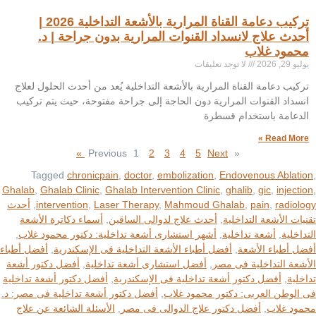
تركيب دعامة القناة المرارية بالأشعة التداخلية 2026 |
أحدث علاج لانسداد القنوات المرارية بدون جراحة | د.
محمود غلاب
يوليو 29, 2026
لا توجد تعليقات
تركيب دعامة القناة المرارية بالأشعة التداخلية يُعد من أحدث الحلول لعلاج
انسداد القنوات المرارية دون الحاجة إلى جراحة مفتوحة، حيث يتم تركيب
الدعامة باستخدام قسطرة
Read More »
1
2
3
4
5
Next »
« Previous
Tagged
chronicpain
,
doctor
,
embolization
,
Endovenous Ablation
,
Ghalab
,
Ghalab Clinic
,
Ghalab Intervention Clinic
,
ghalib
,
gic
,
injection
,
radiology
,
pain
,
Mahmoud Ghalab
,
Laser Therapy
,
intervention
,
أحدث
تقنيات الأشعة التداخلية
,
أحدث علاج لدوالى الساقين
,
أسماء دكاترة الأشعة
التداخلية
,
أشعة تداخلية
,
أشهر استشارى أشعة تداخلية: دكتور محمود غلاب
,
أفضل أطباء الأشعة
,
أفضل أطباء الأشعة التداخلية فى الإسكندرية
,
أفضل أطباء
الأشعة التداخلية فى مصر
,
أفضل استشارى أشعة تداخلية
,
أفضل دكتور أشعة
تداخلية
,
أفضل دكتور أشعة تداخلية فى الإسكندرية
,
أفضل دكتور أشعة تداخلية
فى الوطن العربى: دكتور محمود غلاب
,
أفضل دكتور أشعة تداخلية فى مصر: د.
محمود غلاب
,
أفضل دكتور علاج الدوالى فى مصر
,
الأسئلة الشائعة عن علاج