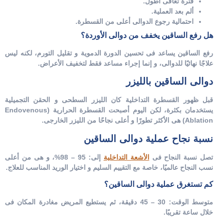
فترة تعافى أطول.
ألم بعد العملية.
احتمالية رجوع الدوالى أعلى من القسطرة.
هل رفع الساقين يخفف من دوالى الأوردة؟
رفع الساقين يساعد فى تحسين الدورة الدموية و تقليل التورم، لكنه ليس
علاجًا نهائيًا للدوالى، و إنما إجراء مساعد فقط لتخفيف الأعراض.
دوالى الساقين بالليزر
قبل ظهور القسطرة التداخلية كان الليزر السطحى و الحقن التجميلية
يستخدمان بكثرة، لكن اليوم أصبحت القسطرة الحرارية (Endovenous
Ablation) هى الأكثر تطورًا و أعلى نجاحًا من الليزر الخارجى.
نسبة نجاح عملية دوالى الساقين
تصل نسبة النجاح فى
الأشعة التداخلية
إلى:
95 – 98%،
و هى من أعلى
نسب النجاح عالميًا، خاصة مع التقييم السليم و اختيار الوريد المناسب للعلاج.
كم تستغرق عملية دوالى الساقين؟
متوسط الوقت:
30 – 45 دقيقة،
ثم يستطيع المريض مغادرة المكان فى
خلال ساعة تقريبًا.