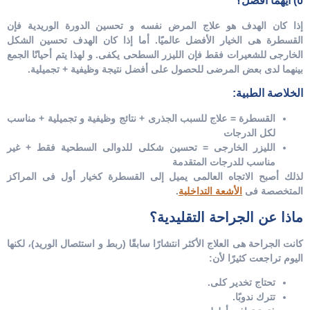
٥) أيهما أفضل؟
إذا كان الهدف هو علاج المرض نفسه و تحسين الدورة الوريدية فإن
القسطرة هى الخيار الأفضل عالميًا.
أما إذا كان الهدف تحسين الشكل
الخارجى للشعيرات فقط فإن الليزر السطحى يكفى.
و لهذا يتم أحيانًا الجمع
بينهما لدى بعض المرضى للحصول على أفضل نتيجة وظيفية + تجميلية.
الخلاصة الطبية:
القسطرة = علاج للسبب الجذرى + نتائج وظيفية و تجميلية + مناسب
لكل الدرجات
الليزر الخارجى = تحسين شكلى للدوالى السطحية فقط + غير
مناسب للدرجات المتقدمة
لذلك أصبح الاتجاه العالمى يميل إلى القسطرة كخيار أول فى المراكز
المتخصصة فى
الأشعة التداخلية
.
ماذا عن الجراحة التقليدية؟
كانت الجراحة هى العلاج الأكثر انتشارًا سابقًا (ربط و استئصال الوريد)، لكنها
اليوم تراجعت كثيرًا لأن:
تحتاج تخدير كلى.
تترك ندوبًا.