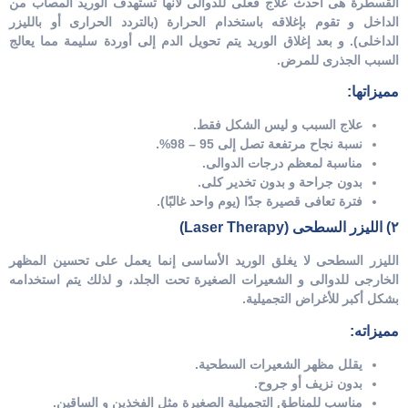
القسطرة هى أحدث علاج فعلى للدوالى لأنها تستهدف الوريد المصاب من
الداخل و تقوم بإغلاقه باستخدام الحرارة (بالتردد الحرارى أو بالليزر
الداخلى).
و بعد إغلاق الوريد يتم تحويل الدم إلى أوردة سليمة مما يعالج
السبب الجذرى للمرض.
مميزاتها:
علاج السبب و ليس الشكل فقط.
نسبة نجاح مرتفعة تصل إلى 95 – 98%.
مناسبة لمعظم درجات الدوالى.
بدون جراحة و بدون تخدير كلى.
فترة تعافى قصيرة جدًا (يوم واحد غالبًا).
٢) الليزر السطحى (Laser Therapy)
الليزر السطحى لا يغلق الوريد الأساسى إنما يعمل على تحسين المظهر
الخارجى للدوالى و الشعيرات الصغيرة تحت الجلد، و لذلك يتم استخدامه
بشكل أكبر للأغراض التجميلية.
مميزاته:
يقلل مظهر الشعيرات السطحية.
بدون نزيف أو جروح.
مناسب للمناطق التجميلية الصغيرة مثل الفخذين و الساقين.