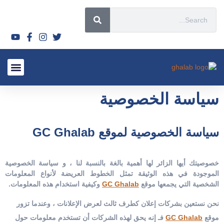
قصص نجاح
الأسئلة الشائعة 2026
الأورام الليفي
لماذا تختار
السياحة العل
أحدث المق
الأشعة التدا
سياسة ال
سياسة الخصوصية
سياسة الخصوصية لموقع GC Ghalab
خصوصيتك أيها الزائر لها أهمية بالغة بالنسبة لنا ، و سياسة الخصوصية
الموجودة في هذه الوثيقة تمثل الخطوط العريضة لأنواع المعلومات
الشخصية التي يجمعها موقع
GC Ghalab
وكيفية استخدام هذه المعلومات.
نحن نستعين بشركات إعلان كطرف ثالث لعرض الإعلانات ، وعندما تزور
موقع
GC Ghalab
فـ إنه يحق لهذه الشركات أن تستخدم معلومات حول