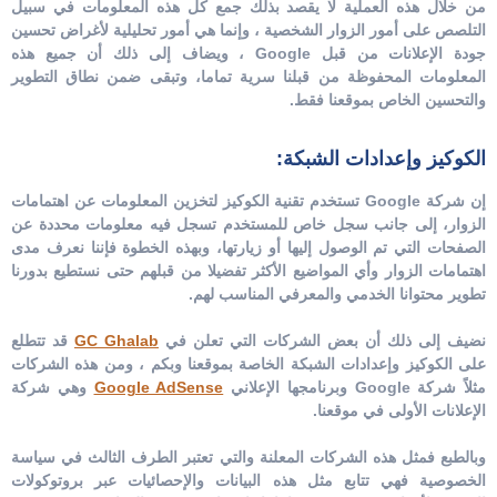
من خلال هذه العملية لا يقصد بذلك جمع كل هذه المعلومات في سبيل
التلصص على أمور الزوار الشخصية ، وإنما هي أمور تحليلية لأغراض تحسين
جودة الإعلانات من قبل Google ، ويضاف إلى ذلك أن جميع هذه
المعلومات المحفوظة من قبلنا سرية تماما، وتبقى ضمن نطاق التطوير
والتحسين الخاص بموقعنا فقط.
الكوكيز وإعدادات الشبكة:
إن شركة Google تستخدم تقنية الكوكيز لتخزين المعلومات عن اهتمامات
الزوار، إلى جانب سجل خاص للمستخدم تسجل فيه معلومات محددة عن
الصفحات التي تم الوصول إليها أو زيارتها، وبهذه الخطوة فإننا نعرف مدى
اهتمامات الزوار وأي المواضيع الأكثر تفضيلا من قبلهم حتى نستطيع بدورنا
تطوير محتوانا الخدمي والمعرفي المناسب لهم.
نضيف إلى ذلك أن بعض الشركات التي تعلن في
GC Ghalab
قد تتطلع
على الكوكيز وإعدادات الشبكة الخاصة بموقعنا وبكم ، ومن هذه الشركات
مثلاً شركة Google وبرنامجها الإعلاني
Google AdSense
وهي شركة
الإعلانات الأولى في موقعنا.
وبالطبع فمثل هذه الشركات المعلنة والتي تعتبر الطرف الثالث في سياسة
الخصوصية فهي تتابع مثل هذه البيانات والإحصائيات عبر بروتوكولات