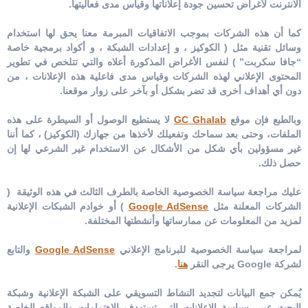
الانترنت لأغراض تحسين جودة إعلاناتها وقياس مدى فعاليتها.
كما أن هذه الشركات بموجب الاتفاقيات المبرمة معنا يحق لها استخدام
وسائل تقنية مثل ( الكوكيز ، و إعدادات الشبكة ، و أكواد برمجية خاصة
“جافا سكربت” ) لنفس الأغراض المذكورة أعلاه والتي تتلخص في تطوير
المحتوى الإعلاني لهذه الشركات وقياس مدى فاعلية هذه الإعلانات ، من
دون أي أهداف أخرى قد تضر بشكل أو بآخر على زوار موقعنا.
وبالطبع فإن موقع
GC Ghalab
لا يستطيع الوصول أو السيطرة على هذه
الملفات، وحتى بعد سماحك وتفعيلك لأخذها من جهازك (الكوكيز) ، كما أننا
غير مسؤولين بأي شكل من الأشكال عن الاستخدام غير الشرعي لها إن
حصل ذلك.
عليك مراجعة سياسة الخصوصية الخاصة بالطرف الثالث في هذه الوثيقة (
الشركات المعلنة مثل
Google AdSense
) أو خوادم الشبكات الإعلانية
لمزيد من المعلومات عن ممارساتها وأنشطتها المختلفة.
لمراجعة سياسة الخصوصية للبرنامج الإعلاني
Google AdSense
والتابع
لشركة Google يرجى النقر
هنا
.
يُمكن جمع البيانات لتجديد النشاط التسويقي على الشبكة الإعلانية وشبكة
البحث عبر سياسة الإعلانات التي تستهدف الاهتمامات والمواقع الخاصة