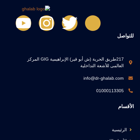
للتواصل
217طريق الحرية (ش أبو قير) الإبراهيمية GIG المركز
العالمى للأشعة التداخلية
info@dr-ghalab.com
01000113305
الأقسام
الرئيسية