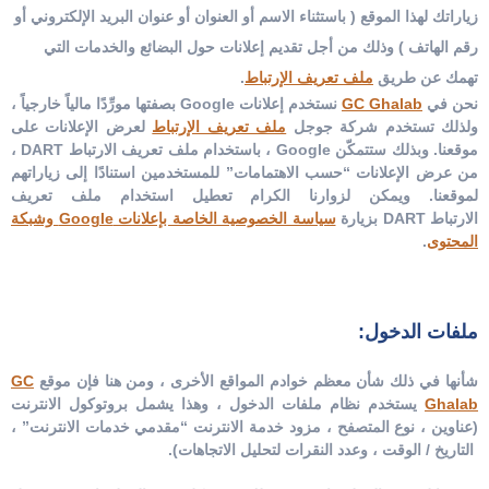
زياراتك لهذا الموقع ( باستثناء الاسم أو العنوان أو عنوان البريد الإلكتروني أو
رقم الهاتف ) وذلك من أجل تقديم إعلانات حول البضائع والخدمات التي
تهمك عن طريق
ملف تعريف الإرتباط
.
نحن في
GC Ghalab
نستخدم إعلانات Google بصفتها مورِّدًا مالياً خارجياً ،
ولذلك تستخدم شركة جوجل
ملف تعريف الإرتباط
لعرض الإعلانات على
موقعنا. وبذلك ستتمكّن Google ، باستخدام ملف تعريف الارتباط DART ،
من عرض الإعلانات “حسب الاهتمامات” للمستخدمين استنادًا إلى زياراتهم
لموقعنا. ويمكن لزوارنا الكرام تعطيل استخدام ملف تعريف
الارتباط DART بزيارة
سياسة الخصوصية الخاصة بإعلانات Google وشبكة
المحتوى
.
ملفات الدخول:
شأنها في ذلك شأن معظم خوادم المواقع الأخرى ، ومن هنا فإن موقع
GC
Ghalab
يستخدم نظام ملفات الدخول ، وهذا يشمل بروتوكول الانترنت
(عناوين ، نوع المتصفح ، مزود خدمة الانترنت “مقدمي خدمات الانترنت” ،
التاريخ / الوقت ، وعدد النقرات لتحليل الاتجاهات).