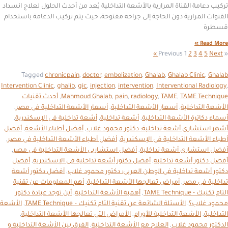
تركيب دعامة القناة المرارية بالأشعة التداخلية يُعد من أحدث الحلول لعلاج انسداد
القنوات المرارية دون الحاجة إلى جراحة مفتوحة، حيث يتم تركيب الدعامة باستخدام
قسطرة
Read More »
1
2
3
4
5
Next »
« Previous
Tagged
chronicpain
,
doctor
,
embolization
,
Ghalab
,
Ghalab Clinic
,
Ghalab
Intervention Clinic
,
ghalib
,
gic
,
injection
,
intervention
,
Interventional Radiology
,
TAME Technique
,
TAME
,
radiology
,
pain
,
Mahmoud Ghalab
,
أحدث تقنيات
الأشعة التداخلية
,
أسعار الأشعة التداخلية
,
أسعار الأشعة التداخلية فى مصر
,
أسماء دكاترة الأشعة التداخلية
,
أشعة تداخلية
,
أشعة تداخلية فى الإسكندرية
,
أشهر استشارى أشعة تداخلية: دكتور محمود غلاب
,
أفضل أطباء الأشعة
,
أفضل
أطباء الأشعة التداخلية فى الإسكندرية
,
أفضل أطباء الأشعة التداخلية فى مصر
,
أفضل استشارى أشعة تداخلية
,
أفضل استشاريى الأشعة التداخلية فى مصر
,
أفضل دكتور أشعة تداخلية
,
أفضل دكتور أشعة تداخلية فى الإسكندرية
,
أفضل
دكتور أشعة تداخلية فى الوطن العربى: دكتور محمود غلاب
,
أفضل دكتور أشعة
تداخلية فى مصر
,
أمراض تعالجها الأشعة التداخلية
,
أهم المعلومات عن تقنية
التام تكنيك - TAME Technique
,
أهمية الأشعة التداخلية
,
أين توجد عيادة دكتور
محمود غلاب؟
,
الأسئلة الشائعة عن تقنية التام تكنيك – TAME Technique
,
الأشعة
التداخلية
,
الأشعة التداخلية للأورام
,
الأمراض التى تعالجها الأشعة التداخلية
,
الدكتور محمود غلاب
,
العلاج مع الأشعة التداخلية
,
الفرق بين الأشعة التداخلية و