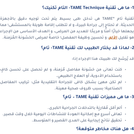
1- ما هى تقنية TAME Technique- التام تكنيك؟
تقنية تام “TAME هى تدخل طبى بسيط يتم تحت توجيه دقيق بالأجهزة
لحديثة.
لا تحتاج إلى جراحة كبيرة، و لا تتطلب إقامة طويلة بالمستشفى؛ مما
يجعلها خيارًا آمنًا و مريحًا للعديد من المرضى، و الهدف الأساسى من الإجراء
هو تقليل
الألم
، و تحسين وظيفة المفصل؛ خاصةً لمرضى الخشونة المُزمنة.
2- لماذا قد يختار الطبيب لك تقنية TAME- تام؟
قد يُرشح لك طبيبك هذا الإجراء إذا:
كنت تعانى من خشونة مفاصل مُزمنة، و لم تحصل على تحسن كافٍ
باستخدام الأدوية، أو العلاج الطبيعي.
لم تكن مهيئ بشكل كافى للجراحة التقليدية مثل:
تركيب المفاصل
الصناعية؛ بسبب ظروف صحية معينة.
3- ما هى مميزات تقنية TAME – تام؟
ألم أقل مُقارنٍة بالتدخلات الجراحية الكبرى.
تعافى أسرع مع إمكانية العودة للنشاطات اليومية خلال وقت قصير.
تحقيق نتائج إيجابية على المدى القصير و المتوسط.
4- هل هناك مخاطر متوقعة؟