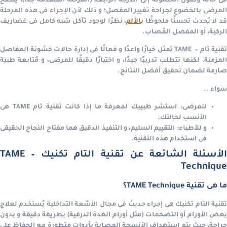
فى حالة وصول الخشونة إلى الدرجة الرابعة (المرحلة المٌتقدمة جدًا)، يُنصح
المرضى بالخضوع لجراحة تغيير المفصل؛ و ذلك لأن الإجراء فى هذه المرحلة
قد لا يُحدث تحسنًا ملحوظًا
بالألم
، نظرًا لوجود تآكل شبه كامل فى غضاريف
الركبة، أو المفصل المُصاب.
تقنية تام – TAME تمثل خيارًا واعدًا و فعالًا فى إدارة حالات خشونة المفاصل
المزمنة، لكنها تتطلب تدريبًا جيدًا، و اختيارًا دقيقًا للمرضى، و مُتابعة طبية
صارمة لضمان تحقيق أفضل النتائج.
سواء ..
للمرضى: استشر طبيبك لمعرفة ما إذا كانت تقنية تام TAME هى
الأنسب لحالتك.
و للأطباء: التقييم السليم، و التنفيذ الدقيق هما مفتاح النجاح الحقيقى
فى استخدام هذه التقنية.
الأسئلة الشائعة عن تقنية التام تكنيك – TAME
Technique
ما هى تقنية TAME Technique؟
تقنية التام تكنيك هى إجراء حديث فى مجال الأشعة التداخلية يُستخدم لعلاج
بعض الأورام أو التضخمات (مثل أورام الغدة الدرقية) بطريقة دقيقة و بدون
جراحة، حيث يتم استهداف الأنسجة المصابة بأدوات متطورة مع الحفاظ على