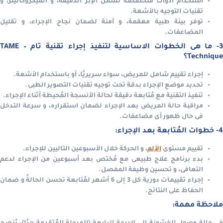
استخدام أدوات متخصصة تشمل الإبر الدقيقة، و الميكروكاتيتر، و
تقنيات التوجيه بالأشعة.
توفر بيئة طبية معقمة، و آمنة لضمان نجاح الإجراء، و تقليل
المضاعفات.
3- ما هى الخطوات الاساسية لتنفيذ إجراء تقنية تام – TAME
Technique؟
إجراء تقييم شامل للمريض، سواء سريريًا، أو باستخدام الأشعة.
تحديد موضع الإجراء بدقة تحت توجيه تقنيات التصوير الطبى.
تنفيذ التقنية مع مُتابعة دقيقة لحالة الأنسجة المُحيطة أثناء الإجراء.
مراقبة حالة المريض بعد الإجراء لضمان استقراره، و سرعة التدخل
فى حال ظهور أى مضاعفات.
4- خطوات المُتابعة بعد الإجراء:
تقييم مستوى
الألم
، و الحركة خلال الأسبوعين التاليين للإجراء.
بدء برنامج علاج طبيعى مع مُختص بعد أسبوعين من الإجراء لدعم
التعافى، و تحسين وظيفة المفصل.
إجراء تقييمات دورية كل 3 إلى 6 أشهر لمُتابعة تحسن الحالةُ و ضمان
الحفاظ على النتائج.
ملاحظة مهمة: