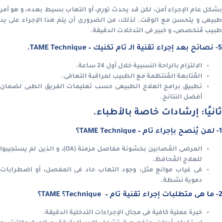
بشكل عام الإجراء آمن، لكن قد يحدث تورم، أو التهاب بسيط بعده، و هو أمر
بيعى و يتحسن مع الوقت.
لذلك، من الضرورى أن يتم هذا الإجراء على يد
طبيب مُتخصص، و خبير فى التدخلات الدقيقة.
5- نصائح بعد إجراء تقنية الـ تام تكنيك – TAME Technique.
الالتزام بالراحة النسبية خلال أول 24 ساعة.
المُتابعة المُنتظمة مع الطبيب لمراقبة التعافى.
تطبيق برامج العلاج الطبيعى حسب تعليمات الفريق الطبى لضمان
أفضل النتائج.
ثانيًا: إرشادات خاصة بالأطباء.
1- لمن يُنصح بإجراء تام – TAME Technique؟
المرضى المُصابين بخشونة مفاصل مزمنة (OA)، و الذين لم يستجيبوا
للعلاج المُحافظ.
فى غياب موانع مثل:
وجود التهاب حاد فى المفصل، أو اضطرابات
دموية نشطة.
2- ما هى متطلبات إجراء تقنية تام – Technique؟ TAME؟
خبرة عملية كافية فى مجال الإجراءات التدخلية الدقيقة.