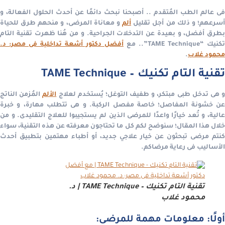
فى عالم الطب المُتقدم .. أصبحنا نبحث دائمًا عن أحدث الحلول الفعالة، و
سرعهم؛ و ذلك من أجل تقليل
ألم
و معاناة المرضى، و منحهم طرق للحياة
بطرق أفضل، و بعيدة عن التدخلات الجراحية.
و من هُنا ظهرت تقنية التام
تكنيك “TAME Technique”.. مع
أفضل دكتور أشعة تداخلية فى مصر: د.
محمود غلاب
.
تقنية التام تكنيك – TAME Technique
 هى تدخل طبى مبتكر، و طفيف التوغل؛ يُستخدم لعلاج
الألم
المُزمن الناتج
عن خشونة المفاصل؛ خاصة مفصل الركبة. و هى تتطلب مهارة، و خبرة
الية، و تُعد خيارًا واعدًا للمرضى الذين لم يستجيبوا للعلاج التقليدى.
و من
خلال هذا المقال؛ سنوضح لكم كل ما تحتاجون معرفته عن هذه التقنية، سواء
كنتم مرضى تبحثون عن خيار علاجي جديد، أو أطباء مهتمين بتطبيق أحدث
الأساليب فى رعاية مرضاكم.
تقنية التام تكنيك – TAME Technique | د.
محمود غلاب
أولًا: معلومات مهمة للمرضى: