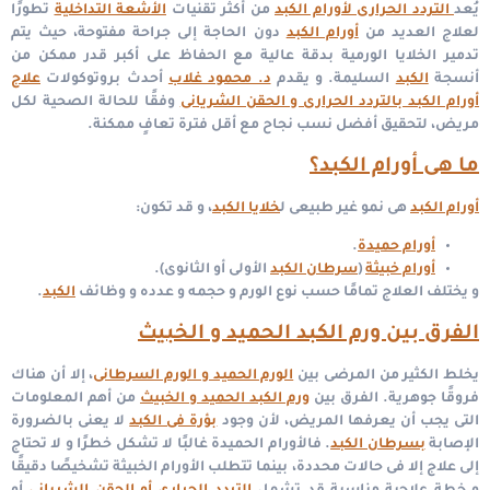
يُعد
التردد الحرارى لأورام الكبد
من أكثر تقنيات
الأشعة التداخلية
تطورًا
لعلاج العديد من
أورام الكبد
دون الحاجة إلى جراحة مفتوحة، حيث يتم
تدمير الخلايا الورمية بدقة عالية مع الحفاظ على أكبر قدر ممكن من
أنسجة
الكبد
السليمة. و يقدم
د. محمود غلاب
أحدث بروتوكولات
علاج
أورام الكبد بالتردد الحرارى و الحقن الشريانى
وفقًا للحالة الصحية لكل
مريض، لتحقيق أفضل نسب نجاح مع أقل فترة تعافٍ ممكنة.
ما هى أورام الكبد؟
أورام الكبد
هى نمو غير طبيعى ل
خلايا الكبد
، و قد تكون:
أورام حميدة
.
أورام خبيثة
(
سرطان الكبد
الأولى أو الثانوى).
و يختلف العلاج تمامًا حسب نوع الورم و حجمه و عدده و وظائف
الكبد
.
الفرق بين ورم الكبد الحميد و الخبيث
يخلط الكثير من المرضى بين
الورم الحميد و الورم السرطانى
، إلا أن هناك
فروقًا جوهرية. ا
لفرق بين
ورم الكبد الحميد و الخبيث
من أهم المعلومات
التى يجب أن يعرفها المريض، لأن وجود
بؤرة فى الكبد
لا يعنى بالضرورة
الإصابة
بسرطان الكبد
. فالأورام الحميدة غالبًا لا تشكل خطرًا و لا تحتاج
إلى علاج إلا فى حالات محددة، بينما تتطلب الأورام الخبيثة تشخيصًا دقيقًا