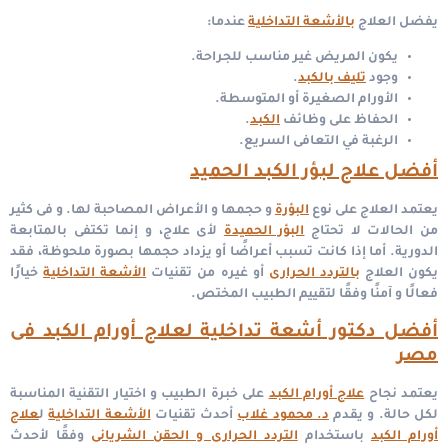
يفضل العلاج
بالأشعة التداخلية
عندما:
يكون المريض غير مناسب للجراحة.
وجود
تليف بالكبد
.
الأورام الصغيرة أو المتوسطة.
الحفاظ على وظائف
الكبد
.
الرغبة في التعافى السريع.
أفضل علاج لبؤر الكبد الحميد
يعتمد العلاج على نوع
البؤرة
و حجمها و الأعراض المصاحبة لها.
و فى كثير
من الحالات لا تحتاج
البؤر الحميدة
لأى علاج، و إنما تكتفى بالمتابعة
الدورية. أما إذا كانت تسبب أعراضًا أو يزداد حجمها بصورة ملحوظة، فقد
يكون العلاج
بالتردد الحرارى
أو غيره من تقنيات
الأشعة التداخلية
خيارًا
فعالًا و آمنًا وفقًا لتقييم الطبيب المختص.
أفضل دكتور أشعة تداخلية لعلاج أورام الكبد فى
مصر
يعتمد نجاح
علاج أورام الكبد
على خبرة الطبيب و اختيار التقنية المناسبة
لكل حالة. و يقدم
د. محمود غلاب
أحدث تقنيات
الأشعة التداخلية
ل
علاج
أورام الكبد
باستخدام
التردد الحرارى و الحقن الشريانى
وفقًا لأحدث