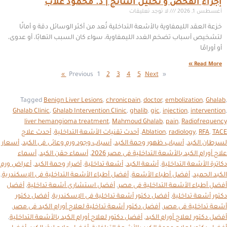
إجراء الفحص و تحليل النتائج | د. محمود غلاب
أغسطس 1, 2026
لا توجد تعليقات
خزعة العقد الليمفاوية بالأشعة التداخلية تُعد من أكثر الوسائل دقة و أمانًا
لتشخيص أسباب تضخم الغدد الليمفاوية، سواء كان السبب التهابًا، أو عدوى،
أو أورامًا
Read More »
1
2
3
4
5
Next »
« Previous
Tagged
Benign Liver Lesions
,
chronicpain
,
doctor
,
embolization
,
Ghalab
,
Ghalab Clinic
,
Ghalab Intervention Clinic
,
ghalib
,
gic
,
injection
,
intervention
,
liver hemangioma treatment
,
Mahmoud Ghalab
,
pain
,
Radiofrequency
TACE
,
RFA
,
radiology
,
Ablation
,
أحدث تقنيات الأشعة التداخلية
,
أحدث علاج
لسرطان الكبد
,
أسباب ظهور وحمة الكبد
,
أسباب وجود ورم وعائى فى الكبد
,
أسعار
علاج أورام الكبد بالأشعة التداخلية فى مصر 2026
,
أسماء حقن الكبد
,
أسماء
دكاترة الأشعة التداخلية
,
أشعة الكبد
,
أشعة تداخلية
,
أضرار وحمة الكبد
,
أعراض ورم
الكبد الحميد
,
أفضل أطباء الأشعة
,
أفضل أطباء الأشعة التداخلية فى الإسكندرية
,
أفضل أطباء الأشعة التداخلية فى مصر
,
أفضل استشارى أشعة تداخلية
,
أفضل
دكتور أشعة تداخلية
,
أفضل دكتور أشعة تداخلية فى الإسكندرية
,
أفضل دكتور
أشعة تداخلية فى مصر
,
أفضل دكتور أشعة تداخلية لعلاج أورام الكبد فى مصر
,
أفضل دكتور لعلاج أورام الكبد
,
أفضل دكتور لعلاج أورام الكبد بالأشعة التداخلية
,