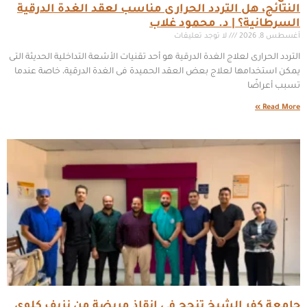
النتائج، هل التردد الحرارى مناسب لعقد الغدة الدرقية
السرطانية؟ | د. محمود غلاب
أغسطس 8, 2026
لا توجد تعليقات
التردد الحرارى لعلاج الغدة الدرقية هو أحد تقنيات الأشعة التداخلية الحديثة التى
يمكن استخدامها لعلاج بعض العقد الحميدة فى الغدة الدرقية، خاصة عندما
تسبب أعراضًا
Read More »
جامعة كفر الشيخ تنجح فى إنقاذ مريضة من نزيف كلوى