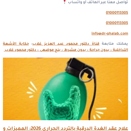
تواصل معنا عبر الهاتف أو واتساب
01000113305
01000113305
info@dr-ghalab.com
يمكنك متابعة
قناة دكتور محمود عبد العزيز غلاب
:
حكاية الأشعة
التداخلية – بدون جراحة – بدون مشرط – بنج موضعى – دكتور محمود غلاب
علاج عقد الغدة الدرقية بالتردد الحرارى 2026: المميزات و