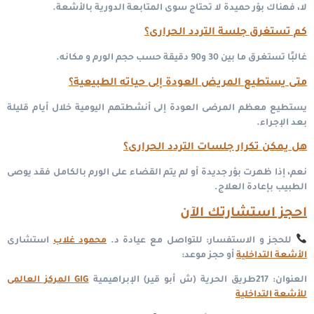
لا، فهناك بؤر حميدة لا تحتاج سوى المتابعة الدورية بالأشعة.
كم تستغرق جلسة التردد الحرارى؟
غالبًا تستغرق ما بين 30 و90 دقيقة حسب حجم الورم و مكانه.
متى يستطيع المريض العودة إلى حياته الطبيعية؟
يستطيع معظم المرضى العودة إلى أنشطتهم اليومية خلال أيام قليلة
بعد الإجراء.
هل يمكن تكرار جلسات التردد الحرارى؟
نعم، إذا ظهرت بؤر جديدة أو لم يتم القضاء على الورم بالكامل فقد يوصى
الطبيب بإعادة العلاج.
احجز استشارتك الآن
للحجز و الاستفسار: للتواصل مع عيادة د.
محمود غلاب
استشارى
الأشعة التداخلية
أو حجز موعد:
العنوان: 217طريق الحرية (ش أبو قير) الإبراهيمية
GIG المركز العالمى
للأشعة التداخلية