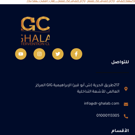
وحمة الكبد
,
ورم الكبد 10 سم
,
ورم الكبد 10 سم.. هل يمكن علاجه؟
للتواصل
217طريق الحرية (ش أبو قير) الإبراهيمية GIG المركز
العالمى للأشعة التداخلية
info@dr-ghalab.com
01000113305
الأقسام