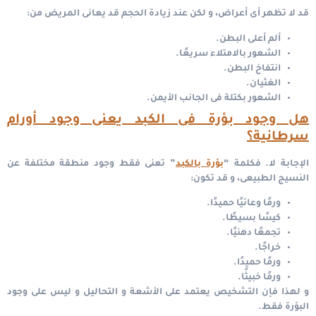
قد لا تظهر أى أعراض، و لكن عند زيادة الحجم قد يعانى المريض من:
ألم أعلى البطن.
الشعور بالامتلاء سريعًا.
انتفاخ البطن.
الغثيان.
الشعور بكتلة فى الجانب الأيمن.
هل وجود بؤرة فى الكبد يعنى وجود أورام
سرطانية؟
الإجابة لا.
فكلمة “
بؤرة بالكبد
” تعنى فقط وجود منطقة مختلفة عن
النسيج الطبيعى، و قد تكون:
ورمًا وعائيًا حميدًا.
كيسًا بسيطًا.
تجمعًا دهنيًا.
خراجًا.
ورمًا حميدًا.
ورمًا خبيثًا.
و لهذا فإن التشخيص يعتمد على الأشعة و التحاليل و ليس على وجود
البؤرة فقط.