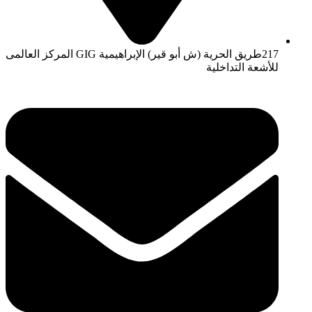
217طريق الحرية (ش أبو قير) الإبراهيمية GIG المركز العالمى
للأشعة التداخلية