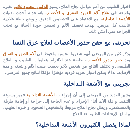
اختيار الطبيب من أهم عوامل نجاح العلاج.
يتميز
الدكتور محمود غلاب
بخبرة
واسعة فى
علاج آلام العمود الفقرى و الأعصاب
باستخدام أحدث تقنيات
الأشعة التداخلية
، مع الاعتماد على التشخيص الدقيق و وضع خطة علاجية
تناسب كل مريض، بهدف تخفيف الألم و تحسين جودة الحياة مع تجنب
الجراحة متى أمكن ذلك.
تجربتى مع حقن جذور الأعصاب لعلاج عرق النسا
يذكر كثير من المرضى أنهم شعروا بتحسن ملحوظ فى
آلام الظهر و الساق
بعد
حقن جذور الأعصاب
، خاصة عند الالتزام بتعليمات الطبيب و العلاج
الطبيعى. و تختلف النتائج من شخص لآخر بحسب سبب الألم و شدته و مدة
الإصابة، لذا لا يمكن اعتبار تجربة فردية مؤشرًا مؤكدًا لنتائج جميع المرضى.
تجربتى مع الأشعة التداخلية
يشير العديد من المرضى إلى أن إجراءات
الأشعة التداخلية
تتميز بسرعة
التنفيذ، و قلة الألم أثناء الإجراء، و عدم الحاجة إلى جراحة أو إقامة طويلة
بالمستشفى. و يظل نجاح العلاج مرتبطًا بالتشخيص الصحيح، و خبرة الطبيب،
و اتباع الإرشادات الطبية بعد العلاج.
لماذا يفضل الكثيرون الأشعة التداخلية؟