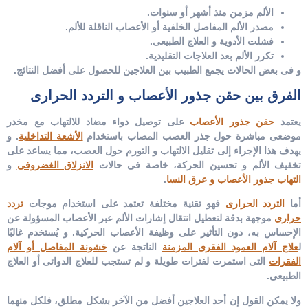
الألم مزمن منذ أشهر أو سنوات.
مصدر الألم المفاصل الخلفية أو الأعصاب الناقلة للألم.
فشلت الأدوية و العلاج الطبيعى.
تكرر الألم بعد العلاجات التقليدية.
و فى بعض الحالات يجمع الطبيب بين العلاجين للحصول على أفضل النتائج.
الفرق بين حقن جذور الأعصاب و التردد الحرارى
يعتمد
حقن جذور الأعصاب
على توصيل دواء مضاد للالتهاب مع مخدر
موضعى مباشرة حول جذر العصب المصاب باستخدام
الأشعة التداخلية
. و
يهدف هذا الإجراء إلى تقليل الالتهاب و التورم حول العصب، مما يساعد على
تخفيف الألم و تحسين الحركة، خاصة فى حالات
الانزلاق الغضروفى
و
التهاب جذور الأعصاب و عرق النسا
.
أما
التردد الحرارى
فهو تقنية مختلفة تعتمد على استخدام موجات
تردد
حرارى
موجهة بدقة لتعطيل انتقال إشارات الألم عبر الأعصاب المسؤولة عن
الإحساس به، دون التأثير على وظيفة الأعصاب الحركية. و يُستخدم غالبًا
ل
علاج آلام العمود الفقرى المزمنة
الناتجة عن
خشونة المفاصل أو آلام
الفقرات
التى استمرت لفترات طويلة و لم تستجب للعلاج الدوائى أو العلاج
الطبيعى.
ولا يمكن القول إن أحد العلاجين أفضل من الآخر بشكل مطلق، فلكل منهما