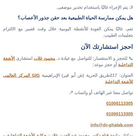
لا، يتم الإجراء غالبًا باستخدام تخدير موضعى.
هل يمكن ممارسة الحياة الطبيعية بعد حقن جذور الأعصاب؟
نعم، غالبًا يمكن العودة للأنشطة اليومية خلال وقت قصير مع الالتزام
بتعليمات الطبيب.
احجز استشارتك الآن
📞 للحجز و الاستفسار: للتواصل مع عيادة د.
محمود غلاب
استشارى
الأشعة
التداخلية
أو حجز موعد:
العنوان: 217طريق الحرية (ش أبو قير) الإبراهيمية
GIG المركز العالمى
للأشعة التداخلية
تواصل معنا عبر الهاتف أو واتساب 📍
01000113305
01000113305
info@dr-ghalab.com
يمكنك متابعة
قناة دكتور محمود عبد العزيز غلاب
:
حكاية الأشعة التداخلية –