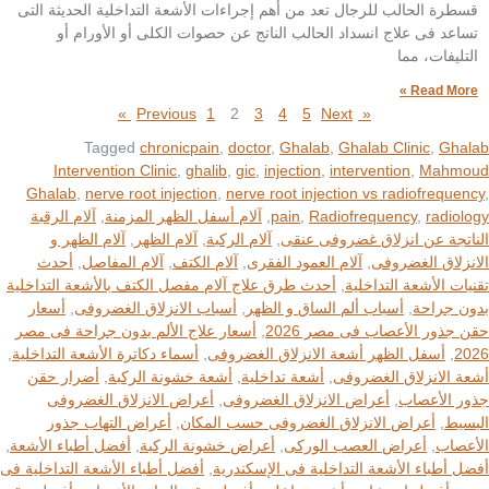
قسطرة الحالب للرجال تعد من أهم إجراءات الأشعة التداخلية الحديثة التى
تساعد فى علاج انسداد الحالب الناتج عن حصوات الكلى أو الأورام أو
التليفات، مما
Read More »
1
2
3
4
5
Next »
« Previous
Tagged
chronicpain
,
doctor
,
Ghalab
,
Ghalab Clinic
,
Ghalab
Intervention Clinic
,
ghalib
,
gic
,
injection
,
intervention
,
Mahmoud
Ghalab
,
nerve root injection
,
nerve root injection vs radiofrequency
,
radiology
,
Radiofrequency
,
pain
,
آلام أسفل الظهر المزمنة
,
آلام الرقبة
الناتجة عن انزلاق غضروفى عنقى
,
آلام الركبة
,
آلام الظهر
,
آلام الظهر و
الانزلاق الغضروفى
,
آلام العمود الفقرى
,
آلام الكتف
,
آلام المفاصل
,
أحدث
تقنيات الأشعة التداخلية
,
أحدث طرق علاج آلام مفصل الكتف بالأشعة التداخلية
بدون جراحة
,
أسباب ألم الساق و الظهر
,
أسباب الانزلاق الغضروفى
,
أسعار
حقن جذور الأعصاب فى مصر 2026
,
أسعار علاج الألم بدون جراحة فى مصر
2026
,
أسفل الظهر أشعة الانزلاق الغضروفى
,
أسماء دكاترة الأشعة التداخلية
,
أشعة الانزلاق الغضروفى
,
أشعة تداخلية
,
أشعة خشونة الركبة
,
أضرار حقن
جذور الأعصاب
,
أعراض الانزلاق الغضروفى
,
أعراض الانزلاق الغضروفى
البسيط
,
أعراض الانزلاق الغضروفى حسب المكان
,
أعراض التهاب جذور
الأعصاب
,
أعراض العصب الوركى
,
أعراض خشونة الركبة
,
أفضل أطباء الأشعة
,
أفضل أطباء الأشعة التداخلية فى الإسكندرية
,
أفضل أطباء الأشعة التداخلية فى