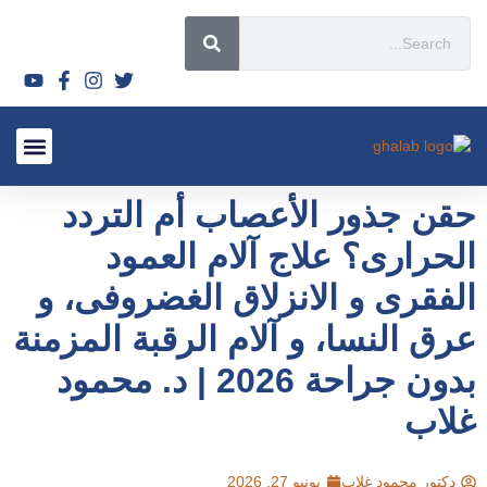
قصص نجاح
الأسئلة الشائعة 2026
الأورام الليفي
لماذا تختار
السياحة العل
أحدث المق
الأشعة التدا
سياسة ال
حقن جذور الأعصاب أم التردد
الحرارى؟ علاج آلام العمود
الفقرى و الانزلاق الغضروفى، و
عرق النسا، و آلام الرقبة المزمنة
بدون جراحة 2026 | د. محمود
غلاب
دكتور محمود غلاب
يونيو 27, 2026