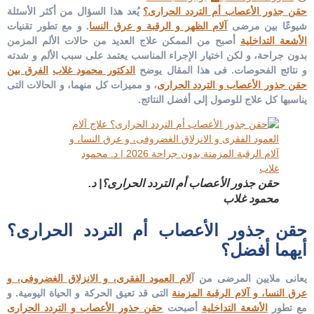
حقن جذور الأعصاب أم التردد الحرارى؟
يُعد هذا السؤال من أكثر الأسئلة
شيوعًا بين مرضى
آلام الظهر و الرقبة و عرق النسا
. و مع تطور تقنيات
الأشعة التداخلية
أصبح من الممكن علاج العديد من حالات الألم المزمن
بدون جراحة، و لكن اختيار الإجراء المناسب يعتمد على سبب الألم و شدته
و نتائج الفحوصات. فى هذا المقال يوضح
الدكتور محمود غلاب
الفرق بين
حقن جذور الأعصاب و التردد الحرارى
، و مميزات كل منهما، و الحالات التى
يناسبها كل علاج للوصول إلى أفضل النتائج.
حقن جذور الأعصاب أم التردد الحرارى؟| د.
محمود غلاب
حقن جذور الأعصاب أم التردد الحرارى؟
أيهما أفضل؟
يعانى ملايين المرضى من آ
لام العمود الفقرى، و الانزلاق الغضروفى، و
عرق النسا، و آلام الرقبة المزمنة
التى قد تعيق الحركة و الحياة اليومية. و
مع تطور
الأشعة التداخلية
أصبحت
حقن جذور الأعصاب و التردد الحرارى