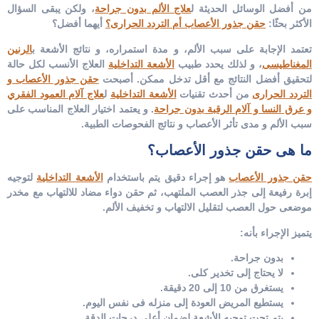
من أفضل الوسائل الحديثة ل
علاج الألم بدون جراحة
، ولكن يبقى السؤال
الأكثر بحثًا:
حقن جذور الأعصاب أم التردد الحرارى؟
أيهما أفضل؟
تعتمد الإجابة على سبب الألم، و مدة استمراره، و نتائج الأشعة ب
الرنين
المغناطيسى
، و لذلك يحدد طبيب
الأشعة التداخلية
العلاج الأنسب لكل حالة
لتحقيق أفضل النتائج مع أقل تدخل ممكن.
أصبحت
حقن جذور الأعصاب و
التردد الحرارى
من أحدث تقنيات
الأشعة التداخلية
ل
علاج آلام العمود الفقري
و عرق النسا و آلام الرقبة بدون جراحة
. و يعتمد اختيار العلاج المناسب على
سبب الألم و مدى تأثر الأعصاب و نتائج الفحوصات الطبية.
ما هى حقن جذور الأعصاب؟
حقن جذور الأعصاب
هو إجراء دقيق يتم باستخدام
الأشعة التداخلية
لتوجيه
إبرة رفيعة إلى جذر العصب الملتهب، ثم حقن دواء مضاد للالتهاب مع مخدر
موضعى حول العصب لتقليل الالتهاب و تخفيف الألم.
يتميز الإجراء بأنه:
بدون جراحة.
لا يحتاج إلى تخدير كلى.
يستغرق من 10 إلى 20 دقيقة.
يستطيع المريض العودة إلى منزله فى نفس اليوم.
يتم تحت توجيه الأشعة لضمان أعلى درجات الدقة.